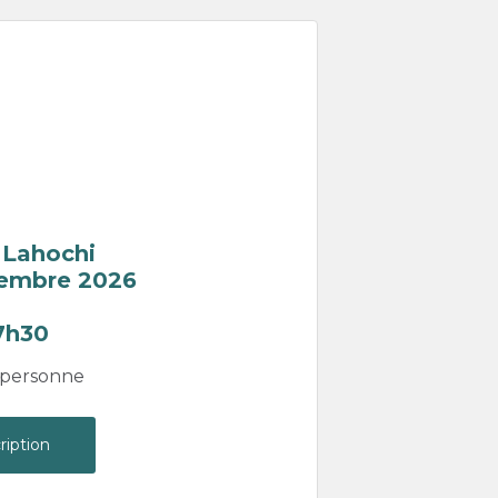
 Lahochi
vembre 2026
17h30
/ personne
ription