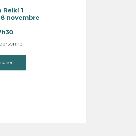
 Reiki 1
 8 novembre
17h30
/ personne
ription