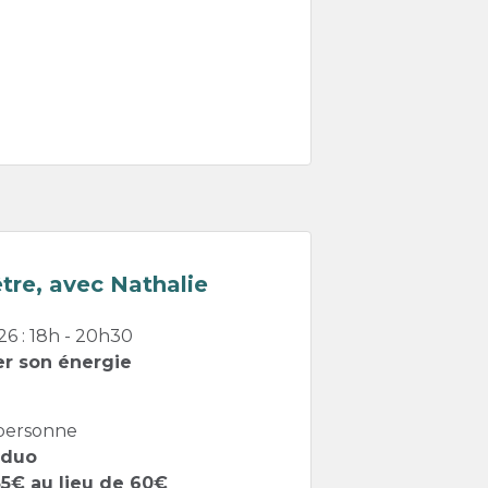
tre, avec Nathalie
26 : 18h - 20h30
r son énergie
 personne
 duo
 55€ au lieu de 60€