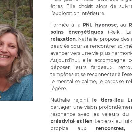
êtres. Elle choisit alors de sui
l’exploration intérieure.
Formée à la
PNL hypnose
, au
soins énergétiques
(Reiki, L
relaxation
, Nathalie propose de
des clés pour se rencontrer soi-m
avancer vers une vie plus harmoni
Aujourd’hui, elle accompagne c
déposer leurs fardeaux, retro
tempêtes et se reconnecter à l’ess
le mental se calme, le corps se re
légère.
Nathalie rejoint
le tiers-lieu
partager une vision profondéme
résonance avec les valeurs du 
créativité et lien
. Le tiers-lieu lu
propice aux
rencontres,