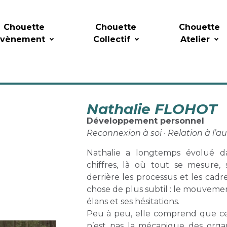
Chouette
Chouette
Chouette
Évènement
Collectif
Atelier
Nathalie FLOHOT
Développement personnel
Reconnexion à soi · Relation à l’a
Nathalie a longtemps évolué d
chiffres, là où tout se mesure, 
derrière les processus et les cadr
chose de plus subtil : le mouvement 
élans et ses hésitations.
Peu à peu, elle comprend que c
n’est pas la mécanique des organi