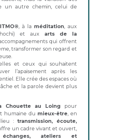
vre un autre chemin, celui de
RITMO®
, à la
méditation
, aux
ahochi) et aux
arts de la
s accompagnements qui offrent
ême, transformer son regard et
euse.
elles et ceux qui souhaitent
uver l’apaisement après les
entiel. Elle crée des espaces où
lâche et la parole devient plus
 La Chouette au Loing
pour
nt humaine du
mieux-être
, en
lieu :
transmission, écoute,
i offre un cadre vivant et ouvert,
 échanges, ateliers et